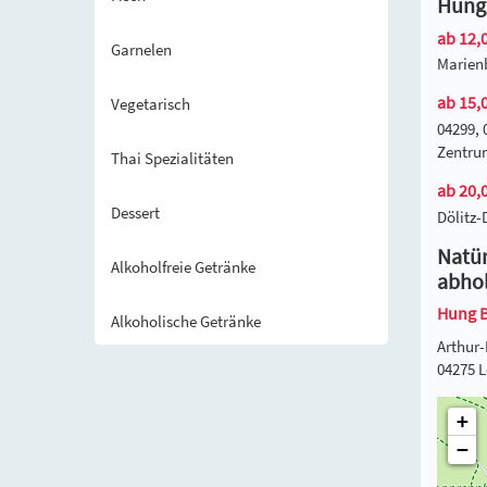
Hung 
ab 12,0
Garnelen
Marienb
ab 15,0
Vegetarisch
04299, 
Zentru
Thai Spezialitäten
ab 20,0
Dessert
Dölitz-
Natür
Alkoholfreie Getränke
abho
Hung B
Alkoholische Getränke
Arthur-
04275 L
+
−