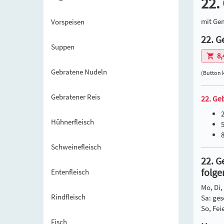
22.
mit Ge
Vorspeisen
22. G
Suppen
8,
Gebratene Nudeln
(Button 
Gebratener Reis
22. Ge
Hühnerfleisch
Schweinefleisch
22. G
folge
Entenfleisch
Mo, Di,
Rindfleisch
Sa: ges
So, Fei
Fisch