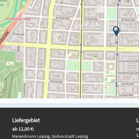
Liefergebiet
L
ab 12,00 €:
M
S
Marienbrunn Leipzig, Südvorstadt Leipzig