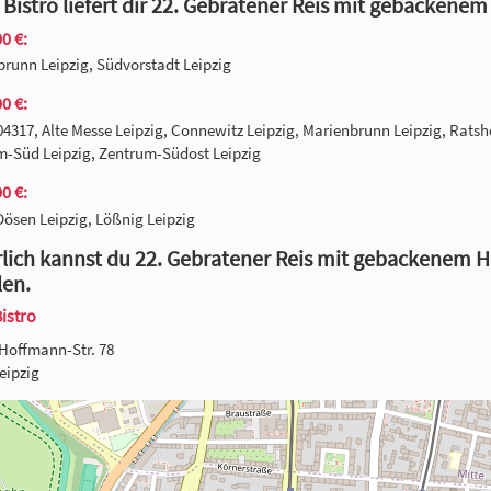
Bistro liefert dir 22. Gebratener Reis mit gebackenem
0 €:
runn Leipzig, Südvorstadt Leipzig
0 €:
04317, Alte Messe Leipzig, Connewitz Leipzig, Marienbrunn Leipzig, Ratsh
m-Süd Leipzig, Zentrum-Südost Leipzig
0 €:
Dösen Leipzig, Lößnig Leipzig
lich kannst du 22. Gebratener Reis mit gebackenem Hü
len.
istro
Hoffmann-Str. 78
eipzig