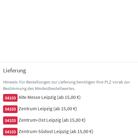
40. Hühnerfleisch Chop Suey
mit verschiedenem Gemüse & Sojasprossen
7,50 €
41. gebratenes Hühnerfleisch Kun-Pao, leicht
scharf
mit Gemüse in Hoisin-& scharfer Sojasauce
Lieferung
7,50 €
Hinweis: Für Bestellungen zur Lieferung benötigen Ihre PLZ vorab zur
Bestimmung des Mindestbestellwertes.
42. gebratenes Hühnerfleisch a la China,
Alte Messe Leipzig (ab 15,00 €)
04103
pikant, leicht scharf
Zentrum Leipzig (ab 15,00 €)
04103
mit frischem Gemüse in hausgemachter Soße
Zentrum-Ost Leipzig (ab 15,00 €)
04103
7,50 €
Zentrum-Südost Leipzig (ab 15,00 €)
04103