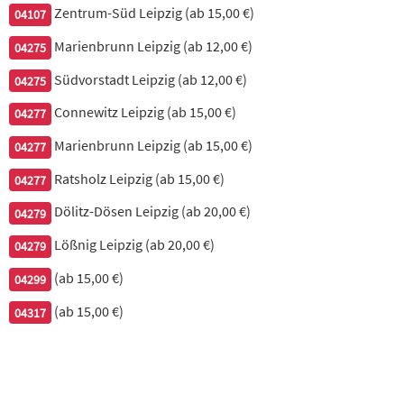
Zentrum-Süd Leipzig (ab 15,00 €)
04107
43. gebratenes Hühnerfleisch Barbeque, leicht
scharf
Marienbrunn Leipzig (ab 12,00 €)
04275
mit frischem Gemüse in BBQ Soße
Südvorstadt Leipzig (ab 12,00 €)
04275
7,50 €
Connewitz Leipzig (ab 15,00 €)
04277
Marienbrunn Leipzig (ab 15,00 €)
04277
44. gebratenes Hühnerfleisch mit Curry, leicht
scharf
Ratsholz Leipzig (ab 15,00 €)
04277
mit Gemüse
Dölitz-Dösen Leipzig (ab 20,00 €)
04279
Lößnig Leipzig (ab 20,00 €)
7,50 €
04279
(ab 15,00 €)
04299
45. gebackenes Hühnerfleisch mit Ananas &
(ab 15,00 €)
04317
süß-saurer Sauce
8,40 €