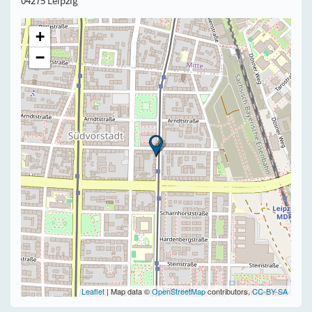
04275 Leipzig
+
−
Leaflet
| Map data ©
OpenStreetMap
contributors,
CC-BY-SA