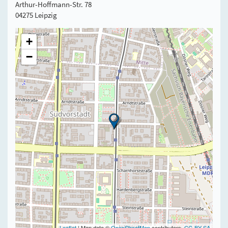
Arthur-Hoffmann-Str. 78
04275 Leipzig
+
−
Leaflet
| Map data ©
OpenStreetMap
contributors,
CC-BY-SA