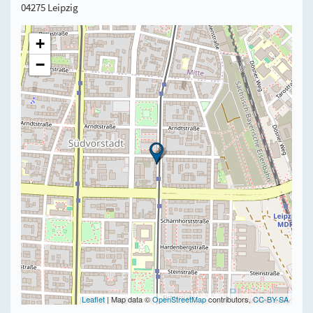
04275 Leipzig
+
−
Leaflet
| Map data ©
OpenStreetMap
contributors,
CC-BY-SA