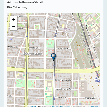
Arthur-Hoffmann-Str. 78
04275 Leipzig
+
−
Leaflet
| Map data ©
OpenStreetMap
contributors,
CC-BY-SA