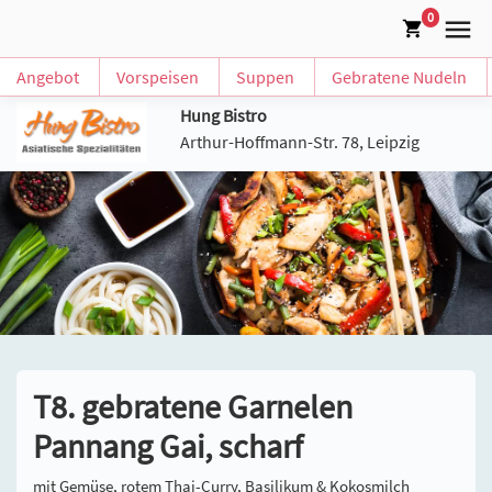
0
Angebot
Vorspeisen
Suppen
Gebratene Nudeln
Hung Bistro
Arthur-Hoffmann-Str. 78, Leipzig
T8. gebratene Garnelen
Pannang Gai, scharf
mit Gemüse, rotem Thai-Curry, Basilikum & Kokosmilch